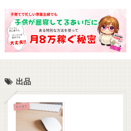
出品
ヤフオク