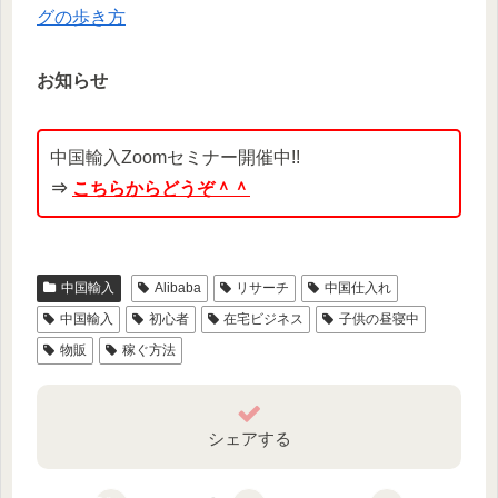
グの歩き方
お知らせ
中国輸入Zoomセミナー開催中!!
⇒
こちらからどうぞ＾＾
中国輸入
Alibaba
リサーチ
中国仕入れ
中国輸入
初心者
在宅ビジネス
子供の昼寝中
物販
稼ぐ方法
シェアする