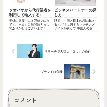
て話をしたいと思...
タオバオから代行業者を
ビジネスパートナーの探
利用して輸入する♪
し方♪
子供の昼寝中に８万稼ぐゆき
以前、中国と日本のAlibabaや
です。本日もご訪問頂きまし
タオバオに関するマッチング
てありがとうございます＾＾
サイトがあって 中国人の個人
前の記事 → 売れる商品ち
で代行してくれる方とやり取
ょっとだけ公開 今日は、とっ
りが出来たので希望者に紹介
ておきの内容をお届けします
していたのですが ついに、今
＾＾これがよくわからなくて
年(2023年)閉鎖されてしまいま
いつまでも中国からの輸入が
した。 個人の中国人代行業者
できないという話をよく聞き
を紹介してほしい方はセミナ
リサーチで大切な「２つ」の条件
ま...
ーでご案内します(^^)/
ブランドは危険
コメント