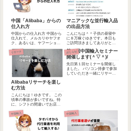
中国「Alibaba」からの
マニアックな並行輸入品
仕入れ方
の出品方法
中国からの仕入れ方 中国から
こんにちは＾＾子供の昼寝中
仕入れて、メルカリやヤフオ
に８万稼ぐゆきです。本日も
ク、あるいは、ヤフーショッ
ご訪問頂きましてありがとう
ピングや楽天市場で販売する
ございます♪ 今日は、スカイ
第２回中国輸入セミナー
リサーチ
おしらせ
人、本当に増えました。円安
プコンサルの様子を載せてみ
開催します(＾▽＾)/
と言ってもやはり中国仕入れ
ました＾＾ 昨日、こんなご相
の安さはダントツです更に
談をいただきました＾＾ Ｆさ
先日第１回セミナーを開催し
は、商品の種類がとても多く
ん ： アリババの画像が取
ました。 パソコン持参で参加
欲しいものが色々手に入りや
れないんですけど。。。 続...
していただき一緒にリサーチ
すいの...
をしてみました＾＾ 動画など
Alibabaリサーチを楽し
で説明させていただいていま
すがやっぱり目の前で一緒に
む方法
やるのが早いです(#^.^#) 次の
こんにちは！ゆきです。 この
セミナーはいつ？という声も
頃車の事故が多いですね。特
いただきました。 ...
に、シフトの間違いでお店に
突っ込んだり 若い人でもやっ
中国輸入
中国輸入
てしまうようなので私も気を
つけようと思いました。←い
や、若くないし(笑) さて、今
回はAlibabaのリサーチについ