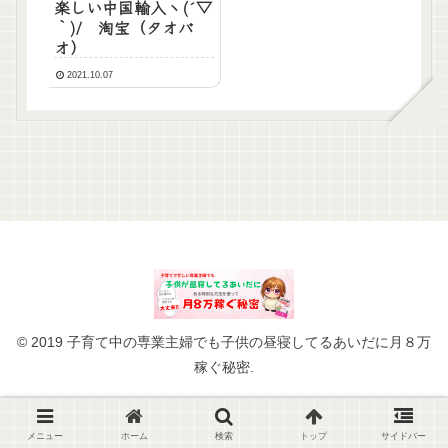
楽しい中国輸入ヽ(´▽
｀)/ 淘宝（タオバ
オ）
2021.10.07
© 2019 子育て中の専業主婦でも子供の昼寝してるあいだに月８万
稼ぐ秘密.
メニュー
ホーム
検索
トップ
サイドバー