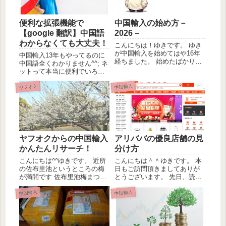
便利な拡張機能で
中国輸入の始め方－
【google 翻訳】中国語
2026－
わからなくても大丈夫！
こんにちは！ゆきです。 ゆき
が中国輸入を始めてはや16年
中国輸入13年もやってるのに
経ちました。 始めたばかりの
中国語全くわかりません^^; ネ
頃は無我夢中で何を仕入れて
ットって本当に便利でいろん
も売れる時代でした。 始めた
なことがわかります。 いろん
当時は、中国レートも1元辺り
ヤフオク
中国輸入
なことができますね。 リサー
13円程度。今より10円も安か
チするときには、私はgoogle
ったです。 始めた頃にiPadが
の拡張機能を使っています。
新発売でiP...
これはとっても便利なんです
よ。
ヤフオクからの中国輸入
アリババの優良店舗の見
かんたんリサーチ！
分け方
こんにちは^^ゆきです。 近所
こんにちは＾＾ゆきです。 本
の佐布里池というところの梅
日もご訪問頂きましてありが
が満開です 佐布里池梅まつり
とうございます。 先日、読者
新型肺炎のことを考えると出
様からご質問を頂きました。
中国輸入
中国輸入
かけるのも億劫になってしま
「アリババの優良店舗の見分
うのですが平日にぶらっとで
け方を知りたい。」 という内
かけたいと思います。 ところ
容でした。 今日は改めて
で、本日もこうしてパソコン
Alibabaについて書いてみたい
に張り付いてるわけです...
と思います。 Al...