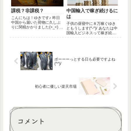
課税？非課税？
中国輸入で稼ぎ続けるに
は
こんにちは！ゆきです♪ 昨日
中国から届いた荷物に久しぶ
子供の昼寝中に８万稼ぐゆき
りに関税かかりました(>_<) ま
ともうします(^-^)/ あなたは中
あ、滅多にかからないので平
国輸入ビジネスって稼ぎ続け
均したら大した金額ではない
ることができると思います
と思うのですがなんか損した
か？ ずっとずっと稼ぎ続ける
気分（笑） さて、タイトルの
ことができると思いますか？
課税か非課税か 今回届いたこ
答え：できます（≧∇≦） 私は
の荷物 課税対象の...
中国輸入ビジネスを初めて11
ボーーーっとする日も必要ですよね
年目に入りまし...
(^^)/
初心者に優しい楽天市場
コメント