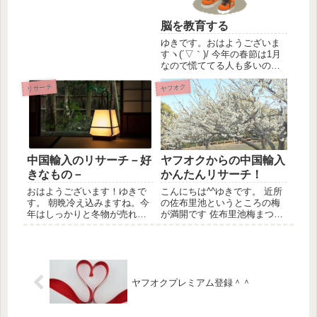
てしまうようなので私も気を
つけようと思いました。←い
脳を教育する
や、若くないし(笑) さて、今
回はAlibabaのリサーチについ
ゆきです。おはようございま
て話をしたいと思...
すヽ(´▽｀)/ 今年の春節は1月
なので慌ててる人も多いので
はないでしょうか？ 今年の春
リサーチ
ヤフオク
節 ⇒ １月２７日（金）
～ ２月 ２日（木） 去年は
確か、休みの期間は2月7日~13
日までの7日間。なので、ここ
まで慌てること...
中国輸入のリサーチ－好
ヤフオクからの中国輸入
きなもの－
かんたんリサーチ！
おはようございます！ゆきで
こんにちは^^ゆきです。 近所
す。 朝晩冷え込みますね。今
の佐布里池というところの梅
年はしっかりと冬物が売れそ
が満開です 佐布里池梅まつり
うな予感です。 通常季節モノ
新型肺炎のことを考えると出
を仕入れることがなかったの
かけるのも億劫になってしま
ですがハロウィンとかクリス
うのですが平日にぶらっとで
マスとか。。。 でも、なんと
かけたいと思います。 ところ
なく、イルミネーションとか
で、本日もこうしてパソコン
温かいものとか見てるうち
に張り付いてるわけです...
ヤフオクプレミアム登録＾＾
に...