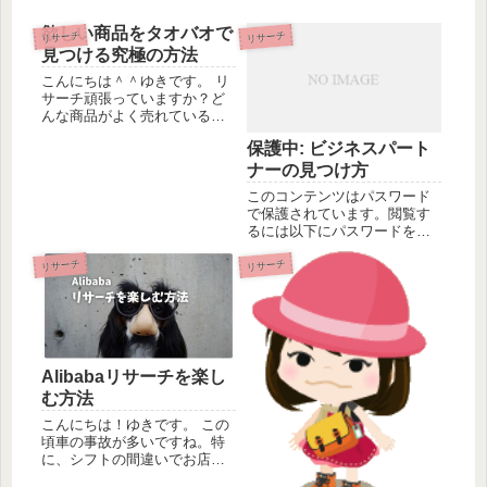
欲しい商品をタオバオで
リサーチ
リサーチ
見つける究極の方法
こんにちは＾＾ゆきです。 リ
サーチ頑張っていますか？ど
んな商品がよく売れているの
かどんな商品が流行ってるの
保護中: ビジネスパート
か いろいろと見ながらイメー
ジしながら探してることと思
ナーの見つけ方
います。 リサーチはとっても
このコンテンツはパスワード
楽しいです。でも、楽しいと
で保護されています。閲覧す
は言っても 「この商品は売...
るには以下にパスワードを入
力してください。 パスワード:
リサーチ
リサーチ
Alibabaリサーチを楽し
む方法
こんにちは！ゆきです。 この
頃車の事故が多いですね。特
に、シフトの間違いでお店に
突っ込んだり 若い人でもやっ