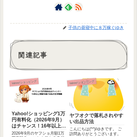
子供の昼寝中に８万稼ぐゆき
関連記事
Yahoo!ショッピング
Yahoo!ショッピング
Yahoo!ショッピング1万
ヤフオクで落札されやす
円有料化（2026年9月）
い出品方法
はチャンス！16年以上物
こんにちは(^^)/ゆきです。 ご
販を続ける私の生存戦略
2026年9月のヤフショ月額1万
訪問ありがとうございます。