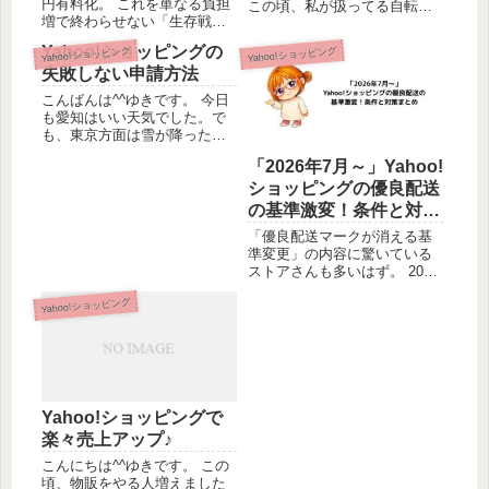
円有料化。 これを単なる負担
この頃、私が扱ってる自転車
増で終わらせない「生存戦
用品めちゃ売れですね。 なん
略」とは？中国輸入と物販に
と言っても、コロナの影響
Yahoo!ショッピングの
Yahoo!ショッピング
Yahoo!ショッピング
向き合って16年以上の専門家
で、電車通勤が怖い！ 更に運
失敗しない申請方法
が、優良配送の苦労や最新広
動不足解消にも一役買ってい
告の活用法から見つけた、ピ
るようです。 実際、自転車に
こんばんは^^ゆきです。 今日
ンチをチャンスに変えて売上
乗ってる人ってダイ...
も愛知はいい天気でした。で
を伸ばす本質を語ります。
も、東京方面は雪が降ったと
か。。。 昔さいたまに住んで
「2026年7月～」Yahoo!
いたとき4月にドカ雪が降った
ことを思い出しました。 突然
ショッピングの優良配送
の雪で、装備も冬じゃなかっ
の基準激変！条件と対策
たしドンドン積もるので長靴
まとめ
「優良配送マークが消える基
を買いに行っても売り切...
準変更」の内容に驚いている
ストアさんも多いはず。 2026
年7月からの新基準は、ただ早
Yahoo!ショッピング
く届けるだけでは不十分で
す。定形外郵便などの追跡な
し配送のリスクや、売上を守
るための設定見直しポイント
を実体験を交えて紹介しま
す。
Yahoo!ショッピングで
楽々売上アップ♪
こんにちは^^ゆきです。 この
頃、物販をやる人増えました